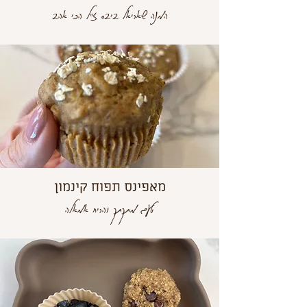
המנה שאריאל ביבס ז"ל הכי אהב
מאפינס תפוח קינמון
טעם מתקתק והריח אמאלה